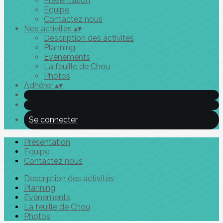
Présentation
Equipe
Contactez nous
Nos activités
▴
▾
Description des activités
Planning
Evènements
La feuille de Chou
Photos
Adhérer
▴
▾
Se connecter
Présentation
Equipe
Contactez nous
Description des activités
Planning
Evènements
La feuille de Chou
Photos