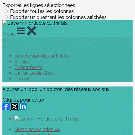
Exporter les lignes sélectionnées
Exporter toutes les colonnes
Exporter uniquement les colonnes affichées
Menu
<
>
Description des activités
Planning
Evènements
La feuille de Chou
Photos
Ajoutez un logo, un bouton, des réseaux sociaux
Cliquez pour éditer
Notre association
▴
▾