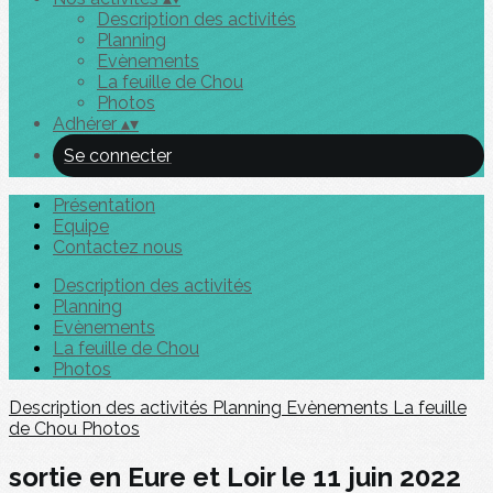
Description des activités
Planning
Evènements
La feuille de Chou
Photos
Adhérer
▴
▾
Se connecter
Présentation
Equipe
Contactez nous
Description des activités
Planning
Evènements
La feuille de Chou
Photos
Description des activités
Planning
Evènements
La feuille
de Chou
Photos
sortie en Eure et Loir le 11 juin 2022