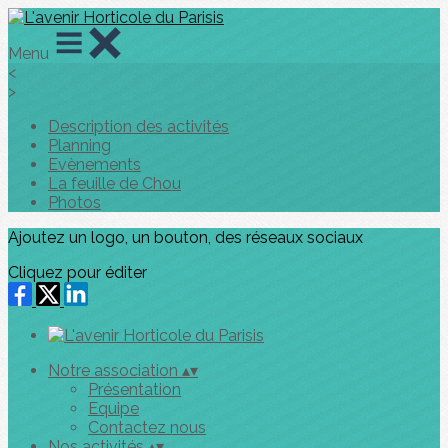
Menu
<
>
Description des activités
Planning
Evènements
La feuille de Chou
Photos
Ajoutez un logo, un bouton, des réseaux sociaux
Cliquez pour éditer
Notre association
▴
▾
Présentation
Equipe
Contactez nous
Nos activités
▴
▾