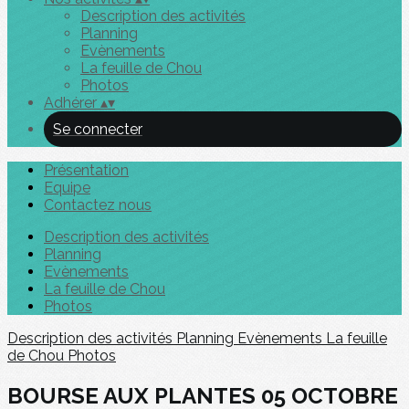
Description des activités
Planning
Evènements
La feuille de Chou
Photos
Adhérer
▴
▾
Se connecter
Présentation
Equipe
Contactez nous
Description des activités
Planning
Evènements
La feuille de Chou
Photos
Description des activités
Planning
Evènements
La feuille
de Chou
Photos
BOURSE AUX PLANTES 05 OCTOBRE