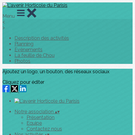
Menu
<
>
Description des activités
Planning
Evènements
La feuille de Chou
Photos
Ajoutez un logo, un bouton, des réseaux sociaux
Cliquez pour éditer
Notre association
▴
▾
Présentation
Equipe
Contactez nous
Nos activités
▴
▾